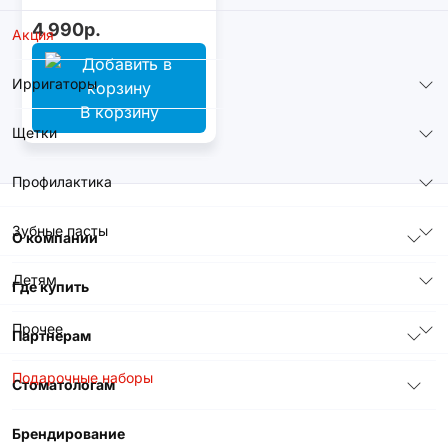
4 990р.
Акция
Ирригаторы
В корзину
Щетки
Профилактика
Зубные пасты
О компании
Детям
Где купить
Прочее
Партнерам
Подарочные наборы
Стоматологам
Брендирование