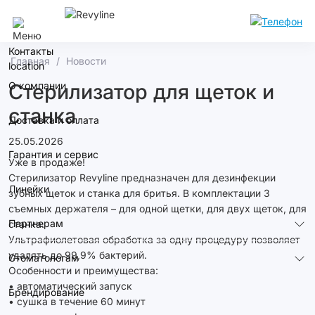
Краснодар
Контакты
Главная
Новости
О компании
Стерилизатор для щеток и
станка
Доставка и оплата
25.05.2026
Гарантия и сервис
Уже в продаже!
Стерилизатор Revyline предназначен для дезинфекции
Линейки
зубных щеток и станка для бритья. В комплектации 3
съемных держателя – для одной щетки, для двух щеток, для
Партнерам
станка.
Ультрафиолетовая обработка за одну процедуру позволяет
удалять до 99,9% бактерий.
Стоматологам
Особенности и преимущества:
• автоматический запуск
Брендирование
• сушка в течение 60 минут