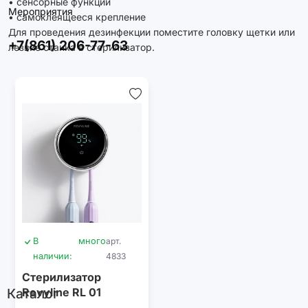
• сенсорные функции
Мероприятия
• самоклеящееся крепление
Для проведения дезинфекции поместите головку щетки или
+7(861) 206-77-63
лезвие станка в стерилизатор.
В
много
арт.
наличии:
4833
Стерилизатор
Каталог
Revyline RL 01