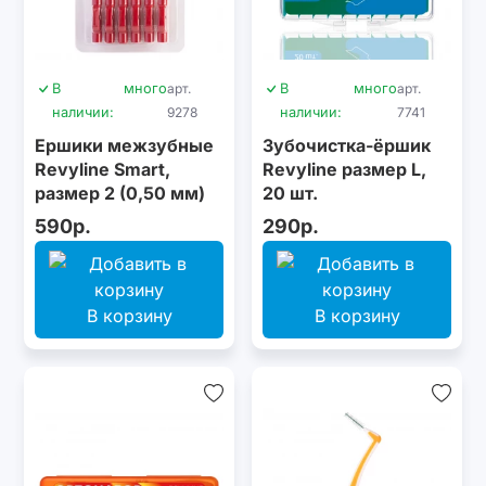
В
много
арт.
В
много
арт.
наличии:
9278
наличии:
7741
Ершики межзубные
Зубочистка-ёршик
Revyline Smart,
Revyline размер L,
размер 2 (0,50 мм)
20 шт.
красные, 6 шт.
590р.
290р.
В корзину
В корзину