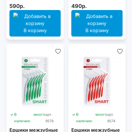
м
590р.
490р.
В корзину
В корзину
В
много
арт.
В
много
арт.
наличии:
9576
наличии:
9574
Ершики межзубные
Ершики межзубные