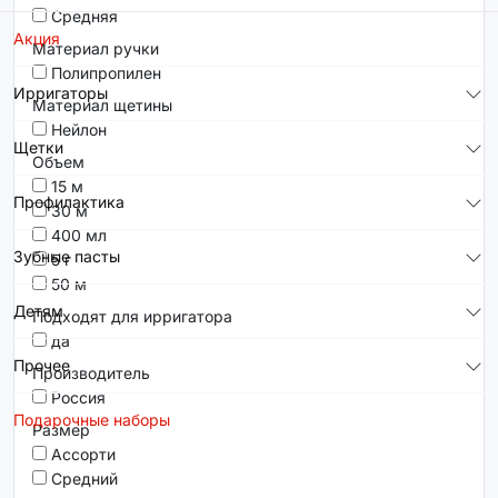
Средняя
Акция
Материал ручки
Полипропилен
Ирригаторы
Материал щетины
Нейлон
Щетки
Объем
15 м
Профилактика
30 м
400 мл
Зубные пасты
5 г
50 м
Детям
Подходят для ирригатора
да
Прочее
Производитель
Россия
Подарочные наборы
Размер
Ассорти
Средний