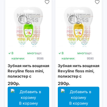
В
много
арт.
В
много
арт.
наличии:
9586
наличии:
9590
Зубная нить вощеная
Зубная нить вощеная
Revyline floss mini,
Revyline floss mini,
полиэстер с
полиэстер с
бамбуковым углем,
бамбуковым углем,
290р.
290р.
15 м, салатовая
15 м, желтая
В корзину
В корзину