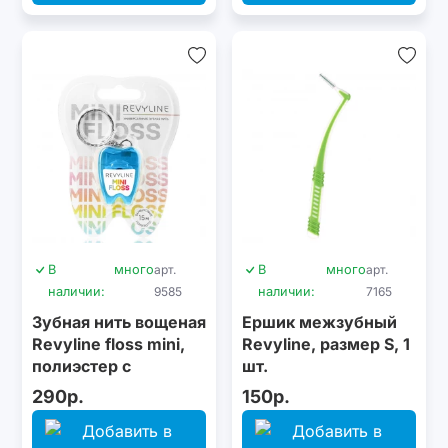
В
много
арт.
В
много
арт.
наличии:
9585
наличии:
7165
Зубная нить вощеная
Ершик межзубный
Revyline floss mini,
Revyline, размер S, 1
полиэстер с
шт.
бамбуковым углем,
290р.
150р.
15 м, синяя