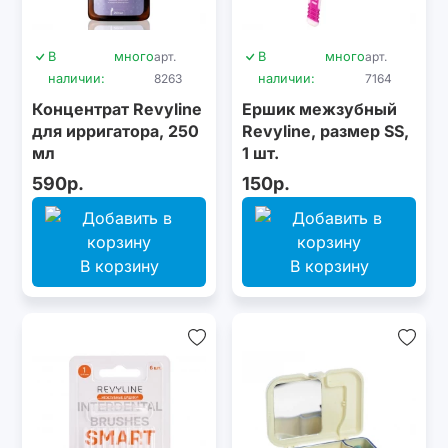
В
много
арт.
В
много
арт.
наличии:
8263
наличии:
7164
Концентрат Revyline
Ершик межзубный
для ирригатора, 250
Revyline, размер SS,
мл
1 шт.
590р.
150р.
В корзину
В корзину