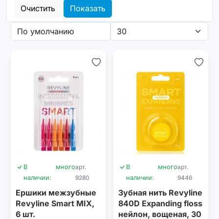
Очистить
Показать
В
много
арт.
В
много
арт.
наличии:
9280
наличии:
9446
Ершики межзубные
Зубная нить Revyline
Revyline Smart MIX,
840D Expanding floss
6 шт.
нейлон, вощеная, 30