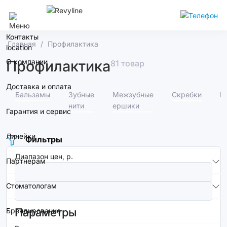
Краснодар
Контакты
Главная
Профилактика
О компании
Профилактика
81 товар
Доставка и оплата
Бальзамы
Зубные
Межзубные
Скребки
В
нити
ершики
Гарантия и сервис
Линейки
Фильтры
Диапазон цен, р.
Партнерам
Стоматологам
Параметры
Брендирование