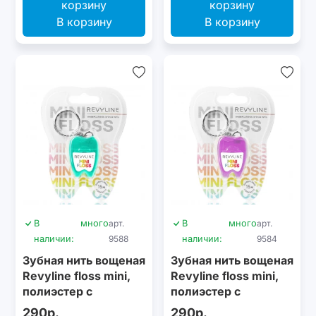
В корзину
В корзину
В
много
арт.
В
много
арт.
наличии:
9588
наличии:
9584
Зубная нить вощеная
Зубная нить вощеная
Revyline floss mini,
Revyline floss mini,
полиэстер с
полиэстер с
бамбуковым углем,
бамбуковым углем,
290р.
290р.