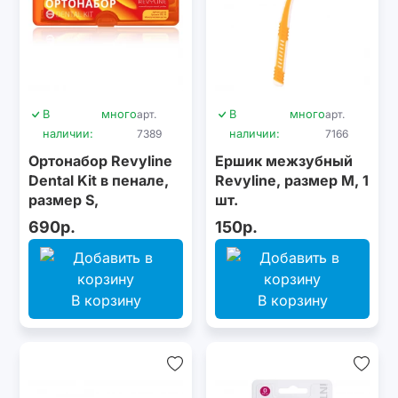
В
много
арт.
В
много
арт.
наличии:
7389
наличии:
7166
Ортонабор Revyline
Ершик межзубный
Dental Kit в пенале,
Revyline, размер M, 1
размер S,
шт.
оранжевый
690р.
150р.
В корзину
В корзину