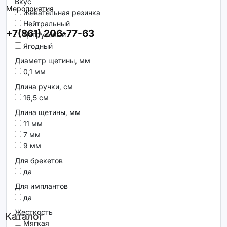
Вкус
Мероприятия
Жевательная резинка
Нейтральный
+7(861) 206-77-63
Цитрусовый
Ягодный
Диаметр щетины, мм
0,1 мм
Длина ручки, см
16,5 см
Длина щетины, мм
11 мм
7 мм
9 мм
Для брекетов
да
Для имплантов
да
Жесткость
Каталог
Мягкая