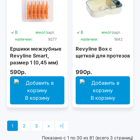
В
много
арт.
В
много
арт.
наличии:
9277
наличии:
1642
Ершики межзубные
Revyline Box с
Revyline Smart,
щеткой для протезов
размер 1 (0,45 мм)
оранжевые, 6 шт.
590р.
990р.
В корзину
В корзину
1
2
3
>
>|
Показано с 1 по 30 из 81 (всего 3 страниц)