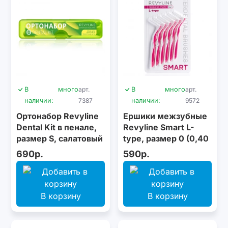
В
много
арт.
В
много
арт.
наличии:
7387
наличии:
9572
Ортонабор Revyline
Ершики межзубные
Dental Kit в пенале,
Revyline Smart L-
размер S, салатовый
type, размер 0 (0,40
мм) розовые, 6 шт.
690р.
590р.
В корзину
В корзину