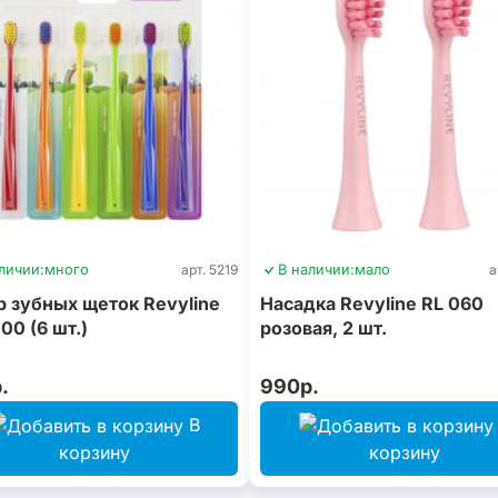
личии:
много
арт. 5219
В наличии:
мало
а
 зубных щеток Revyline
Насадка Revyline RL 060
0 (6 шт.)
розовая, 2 шт.
.
990р.
В
корзину
корзину