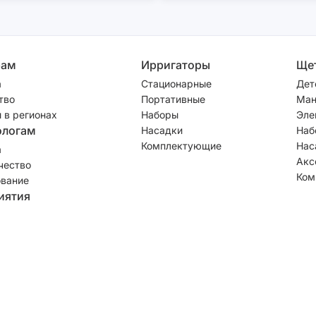
рам
Ирригаторы
Ще
а
Стационарные
Дет
тво
Портативные
Ман
 в регионах
Наборы
Эле
ологам
Насадки
Наб
Комплектующие
Нас
а
Акс
чество
Ком
вание
иятия