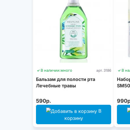
В наличии:
много
арт. 3186
В на
Бальзам для полости рта
Набор
Лечебные травы
SM500
590р.
990р
В
корзину