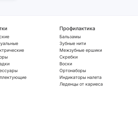
тки
Профилактика
ские
Бальзамы
уальные
Зубные нити
ктрические
Межзубные ершики
оры
Скребки
адки
Воски
ессуары
Ортонаборы
плектующие
Индикаторы налета
Леденцы от кариеса