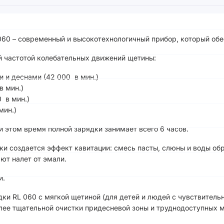
060 – современный и высокотехнологичный прибор, который обе
ой частотой колебательных движений щетины:
ми и деснами (42 000 в мин.)
в мин.)
 в мин.)
 мин.)
и этом время полной зарядки занимает всего 6 часов.
и создается эффект кавитации: смесь пасты, слюны и воды обр
ют налет от эмали.
и.
ки RL 060 с мягкой щетиной (для детей и людей с чувствитель
лее тщательной очистки придесневой зоны и труднодоступных м