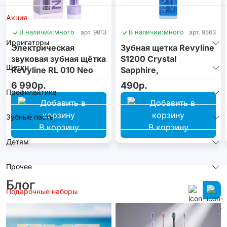
Акция
В наличии:
много
арт. 9813
В наличии:
много
арт. 9563
Ирригаторы
Электрическая
Зубная щетка Revyline
звуковая зубная щётка
S1200 Crystal
Щетки
Revyline RL 010 Neo
Sapphire,
Violet
монопучковая
6 990р.
490р.
Профилактика
Зубные пасты
В корзину
В корзину
Детям
Прочее
Блог
Подарочные наборы