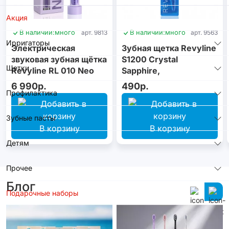
Акция
В наличии:
много
арт. 9813
В наличии:
много
арт. 9563
Ирригаторы
Электрическая
Зубная щетка Revyline
звуковая зубная щётка
S1200 Crystal
Щетки
Revyline RL 010 Neo
Sapphire,
Violet
монопучковая
6 990р.
490р.
Профилактика
Зубные пасты
В корзину
В корзину
Детям
Прочее
Блог
Подарочные наборы