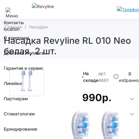
Краснодар
Контакты
Главная
Насадки
О компании
Насадка Revyline RL 010 Neo
белая, 2 шт.
Доставка и оплата
Гарантия и сервис
На
арт.
В
складе
4661
избранно
Линейки
990р.
Партнерам
Стоматологам
Брендирование
В корзину