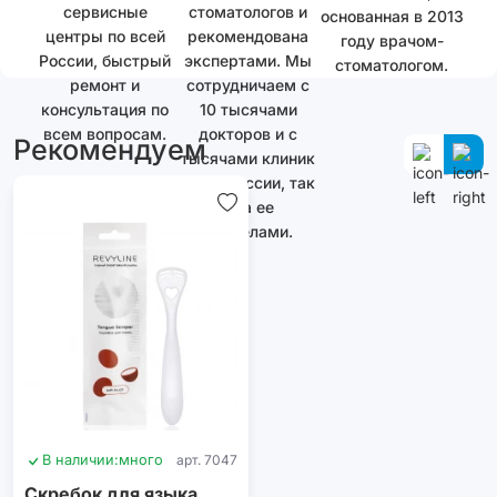
сервисные
стоматологов и
основанная в 2013
центры по всей
рекомендована
году врачом-
России, быстрый
экспертами. Мы
стоматологом.
ремонт и
сотрудничаем с
консультация по
10 тысячами
всем вопросам.
докторов и с
Рекомендуем
тысячами клиник
как в России, так
и за ее
пределами.
В наличии:
много
арт. 7047
Скребок для языка