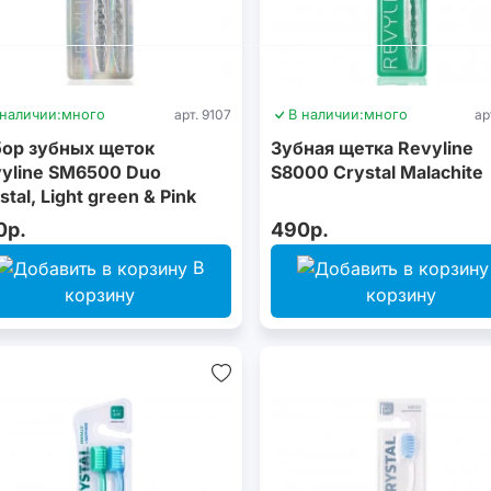
 наличии:
много
арт. 9107
В наличии:
много
ар
ор зубных щеток
Зубная щетка Revyline
yline SM6500 Duo
S8000 Crystal Malachite
stal, Light green & Pink
0р.
490р.
В
корзину
корзину