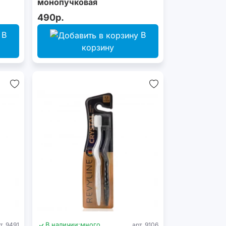
монопучковая
490р.
В
В
корзину
т. 9491
В наличии:
много
арт. 9106