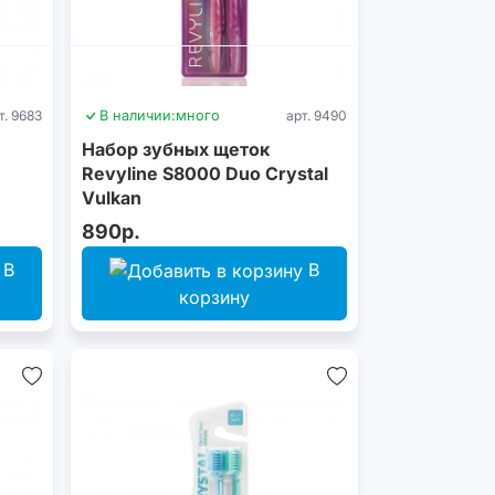
т. 9683
В наличии:
много
арт. 9490
Набор зубных щеток
Revyline S8000 Duo Crystal
Vulkan
890р.
В
В
корзину