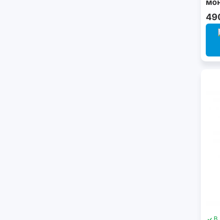
мо
49
В