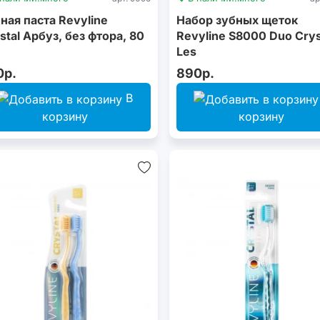
ная паста Revyline
Набор зубных щеток
stal Арбуз, без фтора, 80
Revyline S8000 Duo Crys
Les
0р.
890р.
В
корзину
корзину