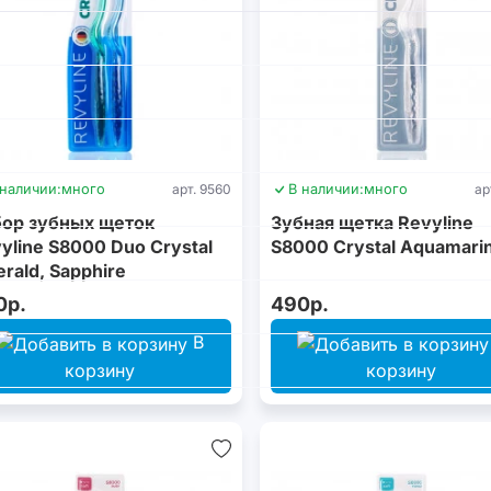
 наличии:
много
арт. 9560
В наличии:
много
ар
ор зубных щеток
Зубная щетка Revyline
yline S8000 Duo Crystal
S8000 Crystal Aquamari
rald, Sapphire
0р.
490р.
В
корзину
корзину