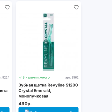
т. 9224
В наличии:
много
арт. 9562
Зубная щетка Revyline S1200
мята
Crystal Emerald,
монопучковая
490р.