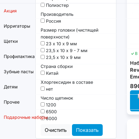
Полиэстер
Акция
Производитель
Россия
Ирригаторы
Размер головки (чистящей
поверхности)
Щетки
23 х 10 х 9 мм
23,5 х 10 х 9 - 7 мм
В
Профилактика
23,5 х 10 х 9 мм
Наб
Страна сборки
Rev
Зубные пасты
Китай
Eme
Хлоргексидин в составе
89
Детям
нет
Число щетинок
Прочее
1200
6500
Подарочные наборы
8000
Очистить
Показать