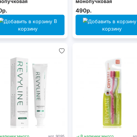
нопучковая
монопучковая
0р.
490р.
В
корзину
корзину
 наличии:
много
арт. 9095
В наличии:
много
ар