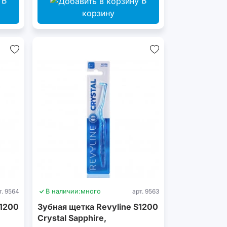
В
В
корзину
т. 9564
В наличии:
много
арт. 9563
S1200
Зубная щетка Revyline S1200
Crystal Sapphire,