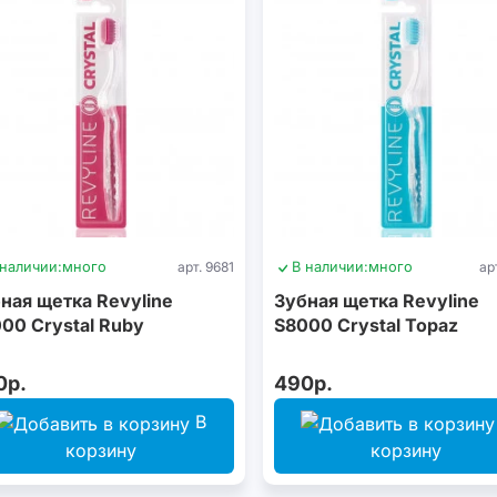
 наличии:
много
арт. 9681
В наличии:
много
ар
ная щетка Revyline
Зубная щетка Revyline
00 Crystal Ruby
S8000 Crystal Topaz
0р.
490р.
В
корзину
корзину