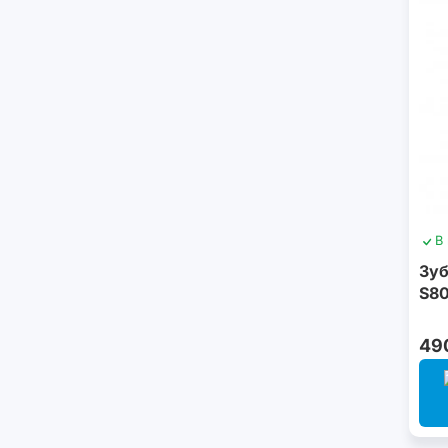
В
Зуб
S80
49