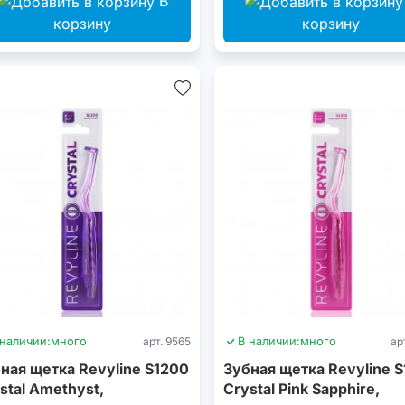
В
корзину
корзину
 наличии:
много
арт. 9565
В наличии:
много
ар
ная щетка Revyline S1200
Зубная щетка Revyline 
stal Amethyst,
Crystal Pink Sapphire,