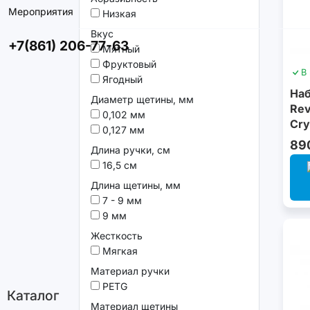
Мероприятия
Низкая
Вкус
+7(861) 206-77-63
Мятный
Фруктовый
В
Ягодный
Наб
Диаметр щетины, мм
Rev
0,102 мм
Cry
0,127 мм
89
Длина ручки, см
16,5 см
Длина щетины, мм
7 - 9 мм
9 мм
Жесткость
Мягкая
Материал ручки
PETG
Каталог
Материал щетины