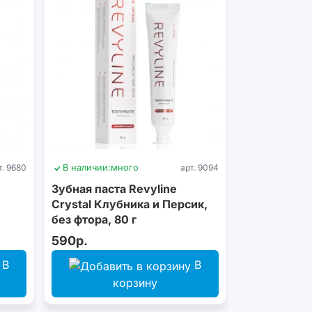
т. 9680
В наличии:
много
арт. 9094
Зубная паста Revyline
Crystal Клубника и Персик,
без фтора, 80 г
590р.
В
В
корзину