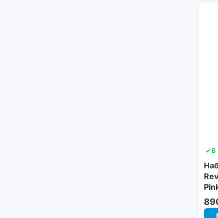
В
Наб
Rev
Pin
89