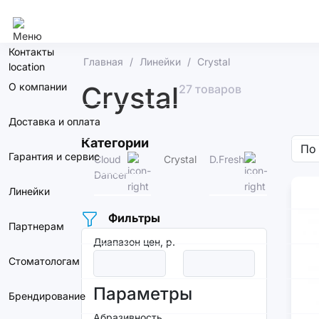
Краснодар
Контакты
Главная
Линейки
Crystal
О компании
Crystal
27 товаров
Доставка и оплата
Категории
Гарантия и сервис
Cloud
Crystal
D.Fresh
Fire
Dancer
Hors
Линейки
Фильтры
Партнерам
Диапазон цен, р.
Стоматологам
Параметры
Брендирование
Абразивность