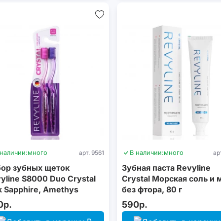
 наличии:
много
арт. 9561
В наличии:
много
ар
ор зубных щеток
Зубная паста Revyline
yline S8000 Duo Crystal
Crystal Морская соль и 
k Sapphire, Amethys
без фтора, 80 г
0р.
590р.