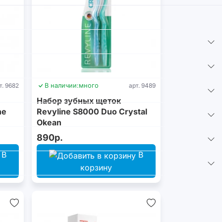
т. 9682
В наличии:
много
арт. 9489
Набор зубных щеток
ne
Revyline S8000 Duo Crystal
Okean
890р.
В
В
корзину