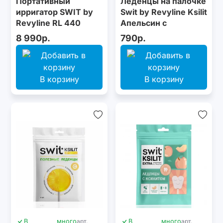
Портативный
Леденцы на палочке
ирригатор SWIT by
Swit by Revyline Ksilit
Revyline RL 440
Апельсин с
Black
витамином С, 8 шт.
8 990р.
790р.
В корзину
В корзину
В
много
арт.
В
много
арт.