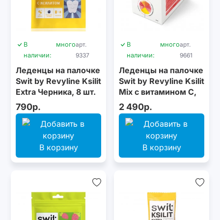
В
много
арт.
В
много
арт.
наличии:
9337
наличии:
9661
Леденцы на палочке
Леденцы на палочке
Swit by Revyline Ksilit
Swit by Revyline Ksilit
Extra Черника, 8 шт.
Mix с витамином С,
32 шт.
790р.
2 490р.
В корзину
В корзину