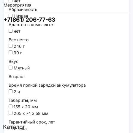
нет
Мероприятия
Абразивность
Низкая
+7(861) 206-77-63
Адаптер в комплекте
нет
Вес нетто
246 г
90 г
Вкус
Мятный
Возраст
Время полной зарядки аккумулятора
2 ч
Габариты, мм
155 х 20 мм
205 х 74 х 58 мм
Гарантийный срок, лет
Каталог
2 года