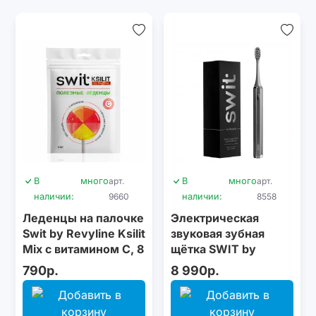
В
много
арт.
В
много
арт.
наличии:
9660
наличии:
8558
Леденцы на палочке
Электрическая
Swit by Revyline Ksilit
звуковая зубная
Mix с витамином С, 8
щётка SWIT by
шт.
Revyline RL 090
790р.
8 990р.
Silver