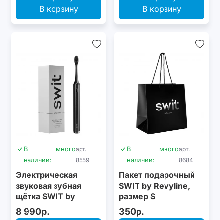
В корзину
В корзину
В
много
арт.
В
много
арт.
наличии:
8559
наличии:
8684
Электрическая
Пакет подарочный
звуковая зубная
SWIT by Revyline,
щётка SWIT by
размер S
Revyline RL 090
8 990р.
350р.
Graphite