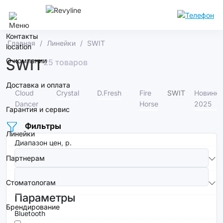
Краснодар
Контакты
Главная
Линейки
SWIT
О компании
SWIT
25 товаров
Доставка и оплата
Cloud
Crystal
D.Fresh
Fire
SWIT
Новинки
Dancer
Horse
2025
Гарантия и сервис
Фильтры
Линейки
Диапазон цен, р.
Партнерам
Стоматологам
Параметры
Брендирование
Bluetooth